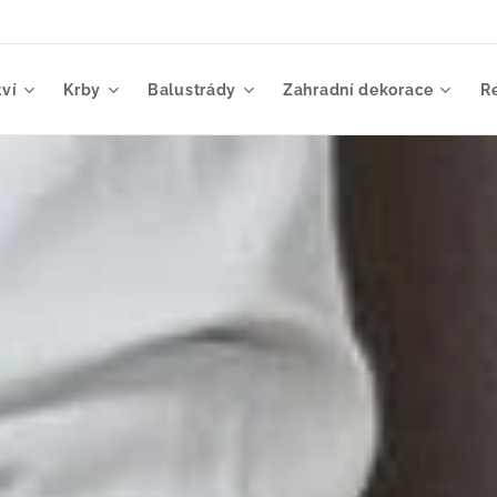
ví
Krby
Balustrády
Zahradní dekorace
R