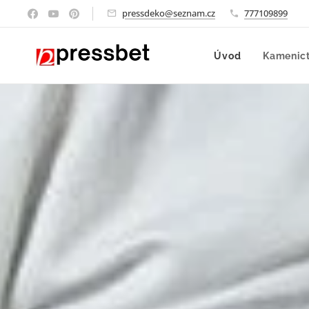
pressdeko@seznam.cz
777109899
Úvod
Kamenict