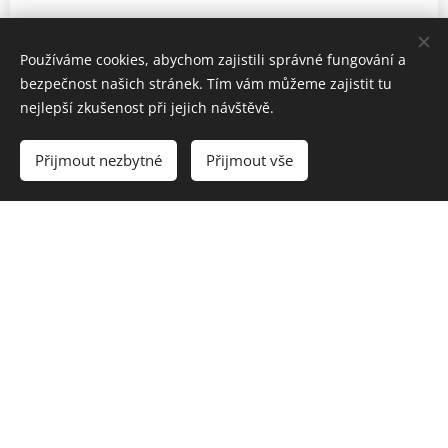
Používáme cookies, abychom zajistili správné fungování a
bezpečnost našich stránek. Tím vám můžeme zajistit tu
nejlepší zkušenost při jejich návštěvě.
Přijmout nezbytné
Přijmout vše
© 2024 Pressbets.r.o. Novopacká 248 Mlázovice 50758 . Všechna
práva vyhrazena.
Cookies
Sledujte nás také na:
Facebook