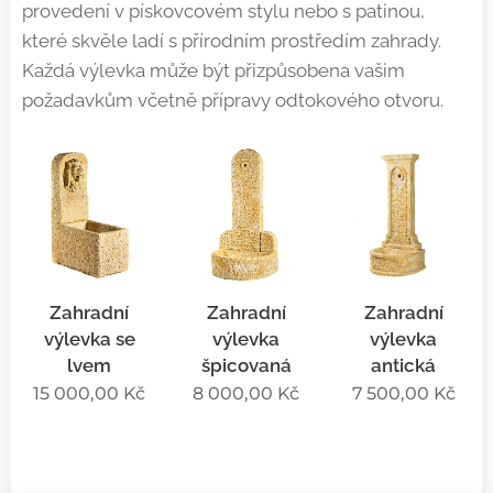
provedení v pískovcovém stylu nebo s patinou,
které skvěle ladí s přírodním prostředím zahrady.
Každá výlevka může být přizpůsobena vašim
požadavkům včetně přípravy odtokového otvoru.
Zahradní
Zahradní
Zahradní
výlevka se
výlevka
výlevka
lvem
špicovaná
antická
15 000,00
Kč
8 000,00
Kč
7 500,00
Kč