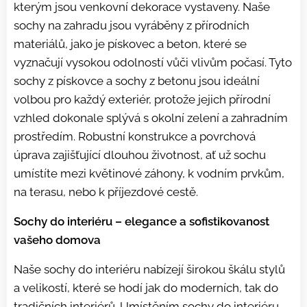
kterým jsou venkovní dekorace vystaveny. Naše
sochy na zahradu jsou vyráběny z přírodních
materiálů, jako je pískovec a beton, které se
vyznačují vysokou odolností vůči vlivům počasí. Tyto
sochy z pískovce a sochy z betonu jsou ideální
volbou pro každý exteriér, protože jejich přírodní
vzhled dokonale splývá s okolní zelení a zahradním
prostředím. Robustní konstrukce a povrchová
úprava zajišťující dlouhou životnost, ať už sochu
umístíte mezi květinové záhony, k vodním prvkům,
na terasu, nebo k příjezdové cestě.
Sochy do interiéru – elegance a sofistikovanost
vašeho domova
Naše sochy do interiéru nabízejí širokou škálu stylů
a velikostí, které se hodí jak do moderních, tak do
tradičních interiérů. Umístěním sochy do interiéru