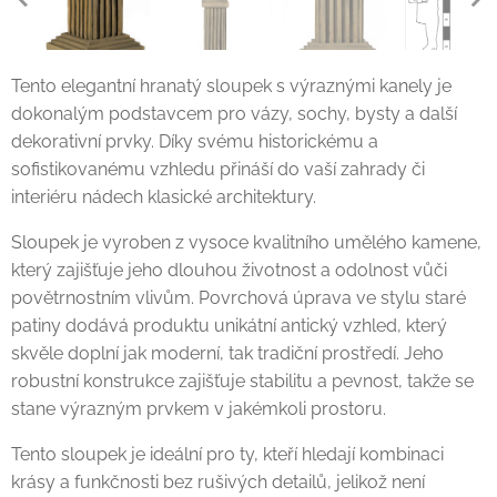
Tento elegantní hranatý sloupek s výraznými kanely je
dokonalým podstavcem pro vázy, sochy, bysty a další
dekorativní prvky. Díky svému historickému a
sofistikovanému vzhledu přináší do vaší zahrady či
interiéru nádech klasické architektury.
Sloupek je vyroben z vysoce kvalitního umělého kamene,
který zajišťuje jeho dlouhou životnost a odolnost vůči
povětrnostním vlivům. Povrchová úprava ve stylu staré
patiny dodává produktu unikátní antický vzhled, který
skvěle doplní jak moderní, tak tradiční prostředí. Jeho
robustní konstrukce zajišťuje stabilitu a pevnost, takže se
stane výrazným prvkem v jakémkoli prostoru.
Tento sloupek je ideální pro ty, kteří hledají kombinaci
krásy a funkčnosti bez rušivých detailů, jelikož není