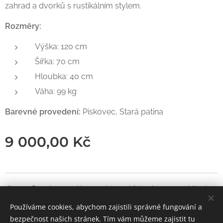
zahrad a dvorků s rustikálním stylem.
Rozměry:
Výška: 120 cm
Šířka: 70 cm
Hloubka: 40 cm
Váha: 99 kg
Barevné provedení:
Pískovec, Stará patina
9 000,00
Kč
© 2024 Pressbets.r.o. Novopacká 248 Mlázovice 50758 . Všechna
práva vyhrazena.
Používáme cookies, abychom zajistili správné fungování a
bezpečnost našich stránek. Tím vám můžeme zajistit tu
Cookies